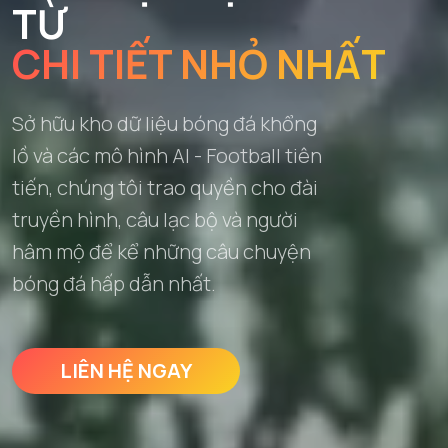
TỪ
CHI TIẾT NHỎ NHẤT
Sở hữu kho dữ liệu bóng đá khổng
lồ và các mô hình AI - Football tiên
tiến, chúng tôi trao quyền cho đài
truyền hình, câu lạc bộ và người
hâm mộ để kể những câu chuyện
bóng đá hấp dẫn nhất.
LIÊN HỆ NGAY