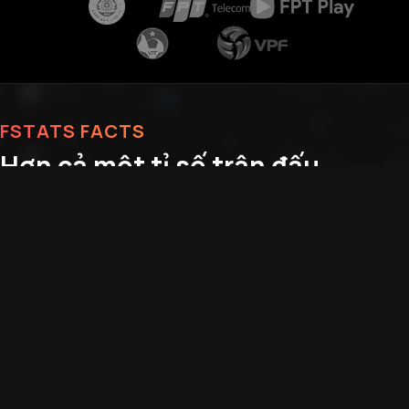
FSTATS FACTS
Hơn cả một tỉ số trận đấu.
Dữ liệu của fstats không chỉ là kết quả trận đấu. Đó là sự thấu
hiểu sâu sắc về từng chuyển động trên sân cỏ. Hệ thống thu
thập hybrid của chúng tôi đảm bảo độ chính xác đáng kinh
ngạc trong thời gian thực.
TÌM HIỂU CÔNG NGHỆ